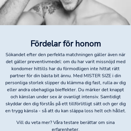
Fördelar för honom
Sökandet efter den perfekta matchningen gäller även när
det gäller preventivmedel: om du har varit missnöjd med
kondomer hittills har du förmodligen inte hittat rätt
partner för din bästa bit ännu. Med MISTER SIZE i din
personliga storlek slipper du klämma dig fast, rulla av dig
eller andra obehagliga bieffekter. Du märker det knappt
och känslan under sex är ovanligt intensiv. Samtidigt
skyddar den dig förstås på ett tillförlitligt sätt och ger dig
en trygg känsla - så att du kan släppa loss helt och hållet.
Vill du veta mer? Våra testare berättar om sina
erfarenheter.