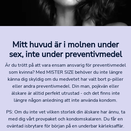
Mitt huvud är i molnen under
sex, inte under preventivmedel
Är du trött på att vara ensam ansvarig för preventivmedel
som kvinna? Med MISTER SIZE behöver du inte längre
känna dig skyldig om du medvetet har valt bort p-piller
eller andra preventivmedel. Din man, pojkvän eller
älskare är alltid perfekt utrustad - och det finns inte
längre någon anledning att inte använda kondom.
PS: Om du inte vet vilken storlek din älskare har ännu, ta
med dig vårt provpaket och kondomskalaren. Du får en
oväntad isbrytare för början på en underbar kärleksaffär.