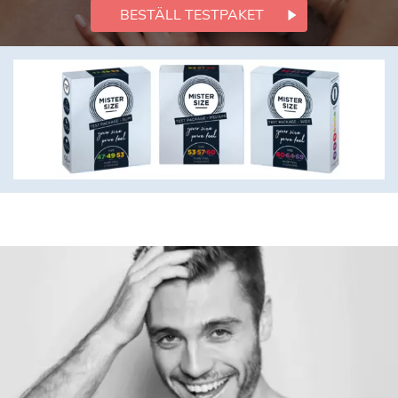
BESTÄLL TESTPAKET