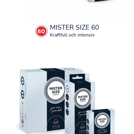
MISTER SIZE 60
Kraftfull och intensiv