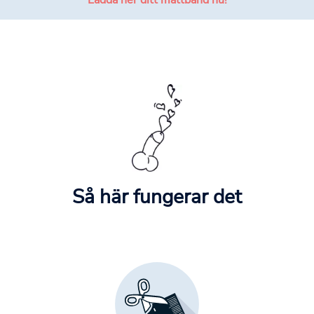
Ladda ner ditt måttband nu!
Så här fungerar det