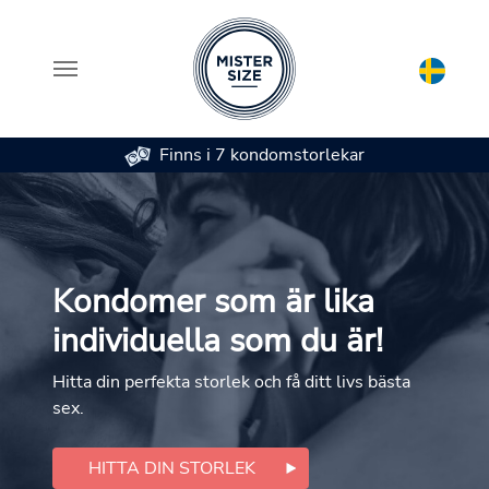
Finns i 7 kondomstorlekar
Skip to main content
Kondomer som är lika
individuella som du är!
Hitta din perfekta storlek och få ditt livs bästa
sex.
HITTA DIN STORLEK