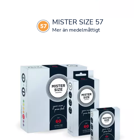
MISTER SIZE 57
Mer än medelmåttigt