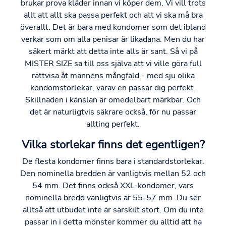
brukar prova kläder innan vi köper dem. Vi vill trots
allt att allt ska passa perfekt och att vi ska må bra
överallt. Det är bara med kondomer som det ibland
verkar som om alla penisar är likadana. Men du har
säkert märkt att detta inte alls är sant. Så vi på
MISTER SIZE sa till oss själva att vi ville göra full
rättvisa åt männens mångfald - med sju olika
kondomstorlekar, varav en passar dig perfekt.
Skillnaden i känslan är omedelbart märkbar. Och
det är naturligtvis säkrare också, för nu passar
allting perfekt.
Vilka storlekar finns det egentligen?
De flesta kondomer finns bara i standardstorlekar.
Den nominella bredden är vanligtvis mellan 52 och
54 mm. Det finns också XXL-kondomer, vars
nominella bredd vanligtvis är 55-57 mm. Du ser
alltså att utbudet inte är särskilt stort. Om du inte
passar in i detta mönster kommer du alltid att ha