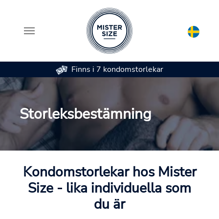
Finns i 7 kondomstorlekar
Skip to main content
Storleksbestämning
Kondomstorlekar hos Mister
Size - lika individuella som
du är