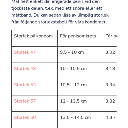
Mät helt enkelt din erigerade penis vid den
tjockaste delen, t.ex. med ett snöre eller ett
måttband. Du kan sedan läsa av lämplig storlek
från följande storlekstabell för våra kondomer:
Storlek på kondom
För penisomkrets
För penisd
Storlek 47
9,5 - 10 cm
3,02 - 3,1
Storlek 49
10 - 10,5 cm
3,18 - 3,3
Storlek 53
10,5 - 12 cm
3,34 - 3,8
Storlek 57
12 - 13,5 cm
3,82 - 4,3
Storlek 60
13,5 - 14,5 cm
4,3 - 4,62