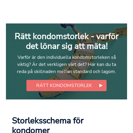
Rätt kondomstorlek - varför
det lönar sig att mäta!
Varför är den individuella kondomstorleken så
viktig? Är det verkligen värt det? Här kan du ta
reda på skillnaden mellan standard och lagom.
RÄTT KONDOMSTORLEK
Storleksschema för
kondomer