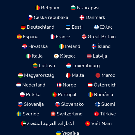
Belgium
България
Česká republika
Danmark
Deutschland
Eesti
Ελλάς
España
France
Great Britain
Hrvatska
Ireland
Ísland
Italia
Κύπρος
Latvija
Lietuva
Luxembourg
Magyarország
Malta
Maroc
Nederland
Norge
Österreich
Polska
Portugal
România
Slovenija
Slovensko
Suomi
Sverige
Switzerland
Türkiye
الإمارات العربية المتحدة
Việt Nam
Україна