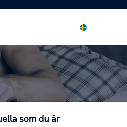
uella som du är