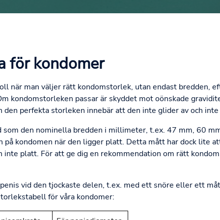
a för kondomer
oll när man väljer rätt kondomstorlek, utan endast bredden, e
v. Om kondomstorleken passar är skyddet mot oönskade gravidit
 den perfekta storleken innebär att den inte glider av och inte 
d som den nominella bredden i millimeter, t.ex. 47 mm, 60 m
n på kondomen när den ligger platt. Detta mått har dock lite a
h inte platt. För att ge dig en rekommendation om rätt kondoms
penis vid den tjockaste delen, t.ex. med ett snöre eller ett m
storlekstabell för våra kondomer: