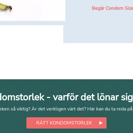
Begär Condom Size
omstorlek - varför det lönar sig
eken så viktig? Är det verkligen värt det? Här kan du ta reda p
RÄTT KONDOMSTORLEK