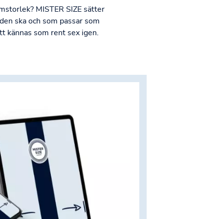
domstorlek? MISTER SIZE sätter
m den ska och som passar som
tt kännas som rent sex igen.