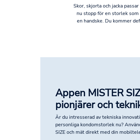
Skor, skjorta och jacka passa
nu stopp för en storlek som
en handske. Du kommer defin
Appen MISTER SIZ
pionjärer och tekni
Är du intresserad av tekniska innovati
personliga kondomstorlek nu? Använ
SIZE och mät direkt med din mobiltele