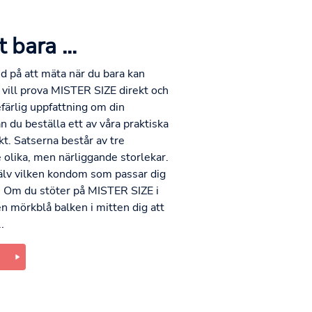
 bara ...
id på att mäta när du bara kan
vill prova MISTER SIZE direkt och
färlig uppfattning om din
 du beställa ett av våra praktiska
kt. Satserna består av tre
e olika, men närliggande storlekar.
lv vilken kondom som passar dig
ps: Om du stöter på MISTER SIZE i
en mörkblå balken i mitten dig att
.