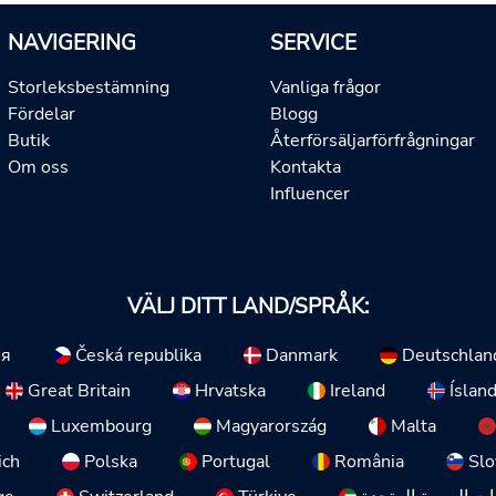
NAVIGERING
SERVICE
Storleksbestämning
Vanliga frågor
Fördelar
Blogg
Butik
Återförsäljarförfrågningar
Om oss
Kontakta
Influencer
VÄLJ DITT LAND/SPRÅK:
ия
Česká republika
Danmark
Deutschlan
Great Britain
Hrvatska
Ireland
Íslan
Luxembourg
Magyarország
Malta
ich
Polska
Portugal
România
Slo