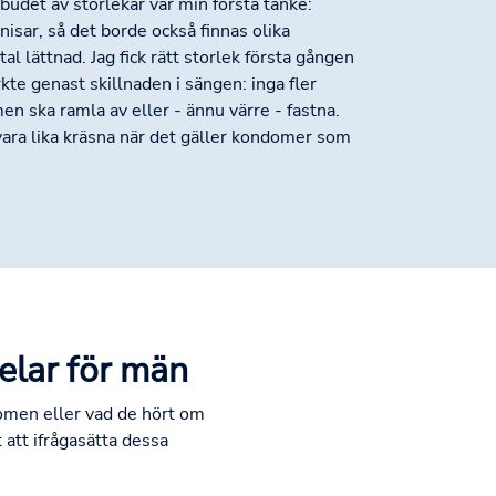
udet av storlekar var min första tanke:
enisar, så det borde också finnas olika
al lättnad. Jag fick rätt storlek första gången
te genast skillnaden i sängen: inga fler
en ska ramla av eller - ännu värre - fastna.
ara lika kräsna när det gäller kondomer som
elar för män
domen eller vad de hört om
 att ifrågasätta dessa