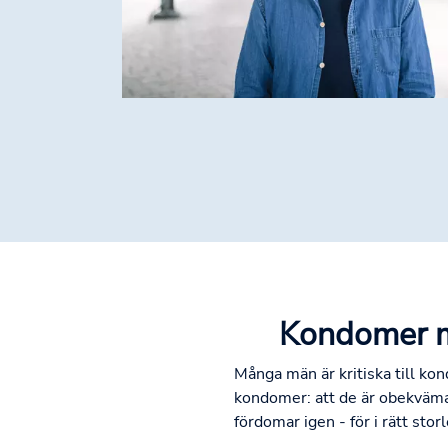
Kondomer me
Många män är kritiska till ko
kondomer: att de är obekväma, 
fördomar igen - för i rätt st