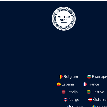
Belgium
Българ
España
France
Latvija
Lietuva
Norge
Österre