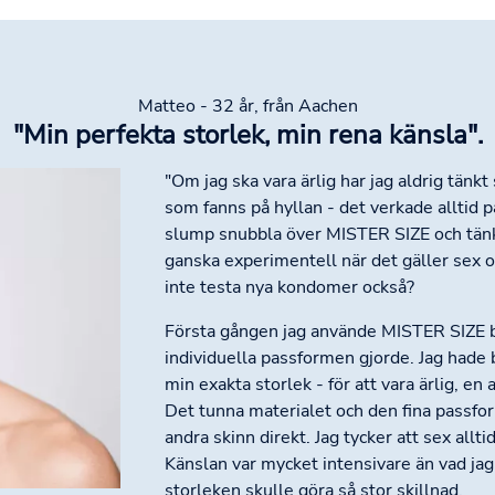
Matteo - 32 år, från Aachen
"Min perfekta storlek, min rena känsla".
"Om jag ska vara ärlig har jag aldrig tänk
som fanns på hyllan - det verkade alltid 
slump snubbla över MISTER SIZE och tänkt
ganska experimentell när det gäller sex oc
inte testa nya kondomer också?
Första gången jag använde MISTER SIZE bl
individuella passformen gjorde. Jag hade
min exakta storlek - för att vara ärlig, en 
Det tunna materialet och den fina passf
andra skinn direkt. Jag tycker att sex allti
Känslan var mycket intensivare än vad jag 
storleken skulle göra så stor skillnad.