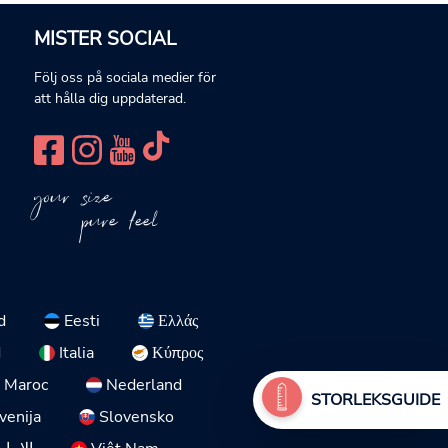
MISTER SOCIAL
Följ oss på sociala medier för
att hålla dig uppdaterad.
your size
pure feel
d
Eesti
Ελλάς
d
Italia
Κύπρος
Maroc
Nederland
STORLEKSGUIDE
venija
Slovensko