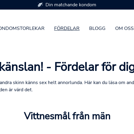
Din matchande kondom
ONDOMSTORLEKAR
FÖRDELAR
BLOGG
OM OSS
känslan! - Fördelar för d
andra skinn känns sex helt annorlunda. Här kan du läsa om an
en är värd det.
Vittnesmål från män