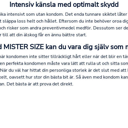
Intensiv känsla med optimalt skydd
a intensivt som utan kondom. Det enda tunnare skiktet låter 
tt släppa loss helt och hållet. Eftersom du inte behöver oroa d
 och risker som andra preventivmedel medför. Dessutom ser de
ll att din älskog får en ännu bättre start.
 MISTER SIZE kan du vara dig själv som 
är kondomen inte sitter tillräckligt hårt eller när det blir en täv
en perfekta kondomen måste vara lätt att rulla ut och sitta som
 När du väl har hittat din personliga storlek är det slut med a
lt, oavsett hur stor din bästa bit är. Så även med kondom kan 
n. Det bästa är att prova det direkt.