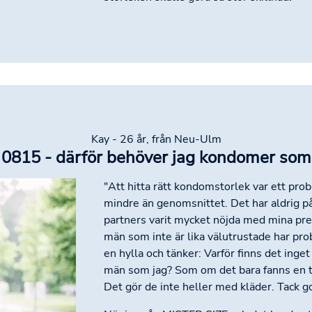
Kay - 26 år, från Neu-Ulm
e 0815 - därför behöver jag kondomer som 
"Att hitta rätt kondomstorlek var ett prob
mindre än genomsnittet. Det har aldrig påv
partners varit mycket nöjda med mina pre
män som inte är lika välutrustade har pr
en hylla och tänker: Varför finns det inge
män som jag? Som om det bara fanns en t
Det gör de inte heller med kläder. Tack 