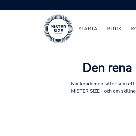
STARTA
BUTIK
K
Skip to main content
Den rena 
När kondomen sitter som ett 
MISTER SIZE - och om skillnad