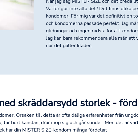
När jag såg MISTER SIZE och det breda utb
Varför gör inte alla det? Det finns olika p
kondomer. För mig var det definitivt en tot
och kondomerna passade perfekt. Jag märk
glidningar och ingen rädsla för att kondom
Jag kan bara rekommendera alla män att v
när det gäller kläder.
d skräddarsydd storlek - förd
ndomer. Orsaken till detta är ofta dåliga erfarenheter från ung
tar bort känslan, drar ihop sig och går sönder. Men det är värt
orlek har din MISTER SIZE-kondom många fördelar: