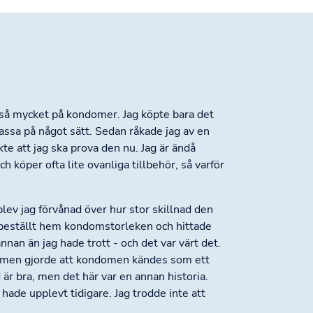
t så mycket på kondomer. Jag köpte bara det
passa på något sätt. Sedan råkade jag av en
e att jag ska prova den nu. Jag är ändå
h köper ofta lite ovanliga tillbehör, så varför
ev jag förvånad över hur stor skillnad den
 beställt hem kondomstorleken och hittade
annan än jag hade trott - och det var värt det.
ormen gjorde att kondomen kändes som ett
d är bra, men det här var en annan historia.
hade upplevt tidigare. Jag trodde inte att