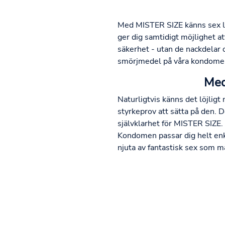
Med MISTER SIZE känns sex lik
ger dig samtidigt möjlighet a
säkerhet - utan de nackdelar
smörjmedel på våra kondomer ti
Med
Naturligtvis känns det löjligt n
styrkeprov att sätta på den. D
självklarhet för MISTER SIZE.
Kondomen passar dig helt enke
njuta av fantastisk sex som ma