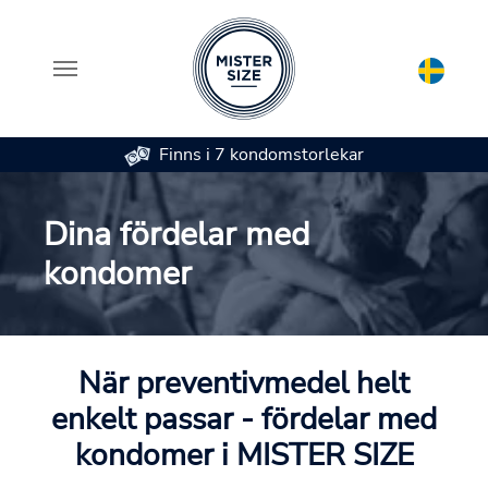
Finns i 7 kondomstorlekar
Skip to main content
Dina fördelar med
kondomer
När preventivmedel helt
enkelt passar - fördelar med
kondomer i MISTER SIZE