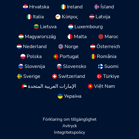
Hrvatska
Ireland
Ísland
Italia
Κύπρος
Latvija
Lietuva
Luxembourg
Magyarország
Malta
Maroc
Nederland
Norge
Österreich
Polska
Portugal
România
Slovenija
Slovensko
Suomi
Sverige
Switzerland
Türkiye
الإمارات العربية المتحدة
Việt Nam
Україна
Förklaring om tillgänglighet
Avtryck
Integritetspolicy