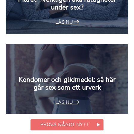
under sex?
LÄS NU
Kondomer och glidmedel: så här
går sex som ett urverk
LÄS NU
PROVA NÅGOT NYTT