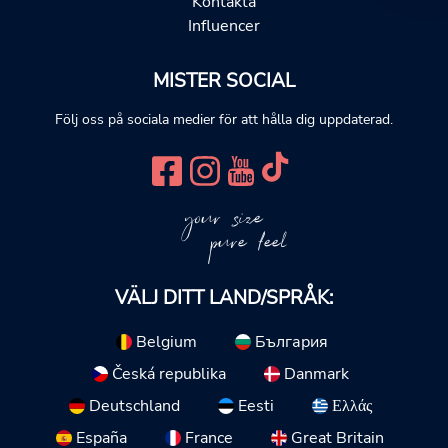
Kontakta
Influencer
MISTER SOCIAL
Följ oss på sociala medier för att hålla dig uppdaterad.
your size
pure feel
VÄLJ DITT LAND/SPRÅK:
Belgium
България
Česká republika
Danmark
Deutschland
Eesti
Ελλάς
España
France
Great Britain