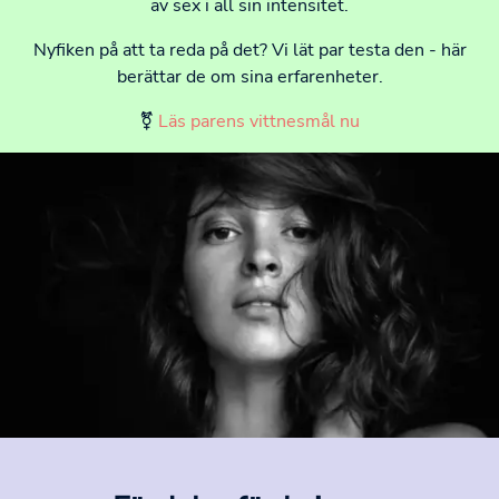
av sex i all sin intensitet.
Nyfiken på att ta reda på det? Vi lät par testa den - här
berättar de om sina erfarenheter.
⚧
Läs parens vittnesmål nu