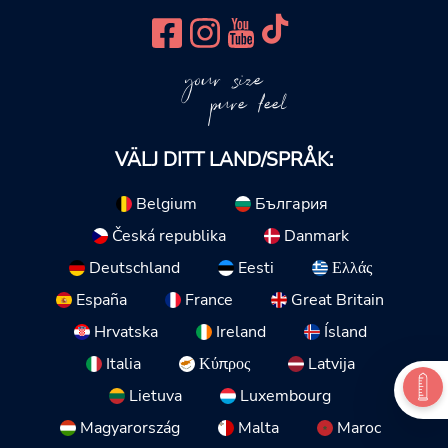
your size
pure feel
VÄLJ DITT LAND/SPRÅK:
Belgium
България
Česká republika
Danmark
Deutschland
Eesti
Ελλάς
España
France
Great Britain
Hrvatska
Ireland
Ísland
Italia
Κύπρος
Latvija
Lietuva
Luxembourg
Magyarország
Malta
Maroc