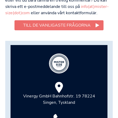
eller vill du bara lämna en trevlig kommentar? Du kan
skriva ett e-postmeddelande till oss på
info(at)mister-
size(dot)com
eller använda vårt kontaktformulär.
TILL DE VANLIGASTE FRÅGORNA
Vinergy GmbH Bahnhofstr. 19 78224
Singen, Tyskland