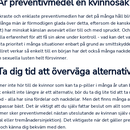
Är preventivmedel en kvinnosak
äkraste och enklaste preventivmedlen har det på många håll blivi
 Många män är förmodligen glada över detta, eftersom de kanske
) har minskat känslan avsevärt eller till och med spruckit. Oc
ella erfarenhet för att få sin akne under kontroll - vad kan det
ta prioritet i många situationer enbart på grund av smittskydd
lret verkar så enkelt till en början har det också många nackde
en sexuella lusten helt försvinner.
Ta dig tid att överväga alternativ
er inte hör till de kvinnor som kan ta p-piller i många år utan 
kelt inte längre är ett alternativ, bör du ta dig lite tid att ta 
 - alla har sina fördelar och nackdelar. Men det finns många a
assar bäst. Det är viktigt att du själv fattar beslut om allt so
mer sker preventivmedel nästan uteslutande av kvinnan själv 
ral eller tremånadersinjektion). Det viktigaste när det gäller p
d och känna dig bekväm med den.