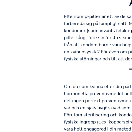
Eftersom p-piller är ett av de s
förbereda sig på lämpligt sätt.
kondomer (som använts felaktigt
piller långt före sin första sexu
från att kondom borde vara högs
en kvinnosyssla? För även om pil
fysiska störningar och till att d
Om du som kvinna eller din partn
hormonella preventivmedel helt en
det ingen perfekt preventivmetod
var och en själv avgöra vad som p
Förutom sterilisering och kondo
fysiska ingrepp (t.ex. kopparspi
vara helt engagerad i din meto