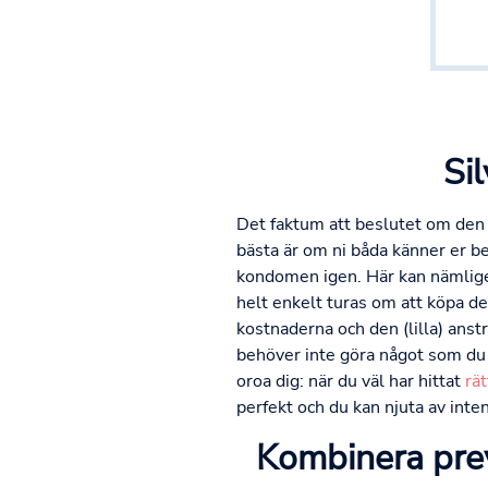
Si
Det faktum att beslutet om den 
bästa är om ni båda känner er b
kondomen igen. Här kan nämligen
helt enkelt turas om att köpa de
kostnaderna och den (lilla) anst
behöver inte göra något som du 
oroa dig: när du väl har hittat
rä
perfekt och du kan njuta av inten
Kombinera preve