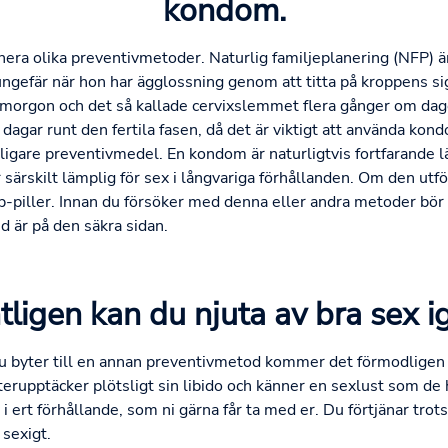
kondom.
nera olika preventivmetoder. Naturlig familjeplanering (NFP) ä
ngefär när hon har ägglossning genom att titta på kroppens sig
morgon och det så kallade cervixslemmet flera gånger om dagen
 dagar runt den fertila fasen, då det är viktigt att använda k
rligare preventivmedel. En kondom är naturligtvis fortfarande 
r särskilt lämplig för sex i långvariga förhållanden. Om den u
-piller. Innan du försöker med denna eller andra metoder bör d
id är på den säkra sidan.
tligen kan du njuta av bra sex i
nu byter till en annan preventivmetod kommer det förmodligen 
terupptäcker plötsligt sin libido och känner en sexlust som de h
 i ert förhållande, som ni gärna får ta med er. Du förtjänar trots
 sexigt.