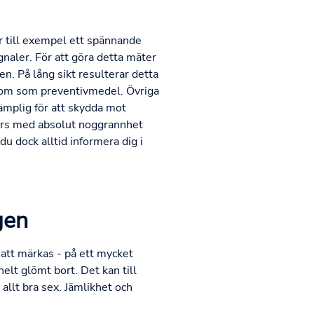
r till exempel ett spännande
naler. För att göra detta mäter
. På lång sikt resulterar detta
ondom som preventivmedel. Övriga
lämplig för att skydda mot
tförs med absolut noggrannhet
u dock alltid informera dig i
gen
att märkas - på ett mycket
elt glömt bort. Det kan till
 allt bra sex. Jämlikhet och