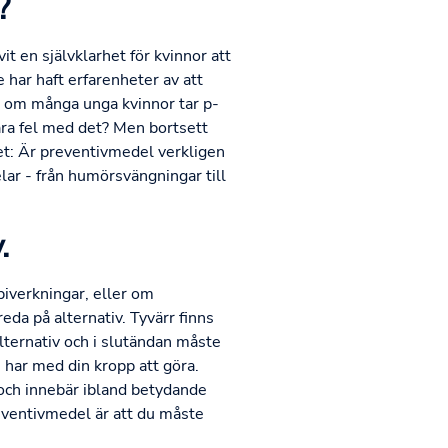
?
t en självklarhet för kvinnor att
 har haft erfarenheter av att
h om många unga kvinnor tar p-
 vara fel med det? Men bortsett
et: Är preventivmedel verkligen
lar - från humörsvängningar till
.
biverkningar, eller om
reda på alternativ. Tyvärr finns
lternativ och i slutändan måste
m har med din kropp att göra.
och innebär ibland betydande
reventivmedel är att du måste