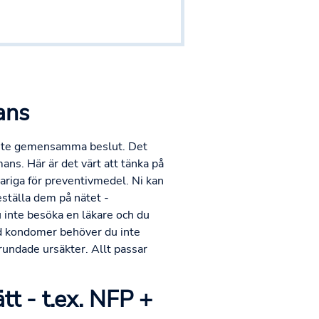
ans
s inte gemensamma beslut. Det
ns. Här är det värt att tänka på
riga för preventivmedel. Ni kan
eställa dem på nätet -
u inte besöka en läkare och du
ed kondomer behöver du inte
rundade ursäkter. Allt passar
tt - t.ex. NFP +