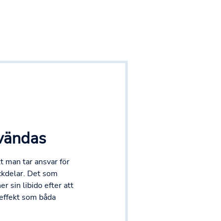
vändas
 man tar ansvar för
ckdelar. Det som
r sin libido efter att
ieffekt som båda