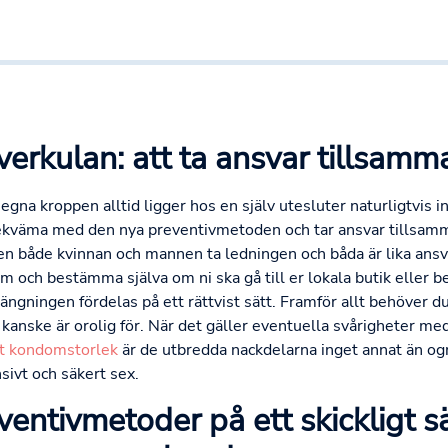
lverkulan: att ta ansvar tillsamm
egna kroppen alltid ligger hos en själv utesluter naturligtvi
ekväma med den nya preventivmetoden och tar ansvar tillsamma
 både kvinnan och mannen ta ledningen och båda är lika ansva
m och bestämma själva om ni ska gå till er lokala butik eller b
rängningen fördelas på ett rättvist sätt. Framför allt behöver d
kanske är orolig för. När det gäller eventuella svårigheter m
tt kondomstorlek
är de utbredda nackdelarna inget annat än og
sivt och säkert sex.
ntivmetoder på ett skickligt sä