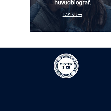
huvudbiograf.
LÄS NU