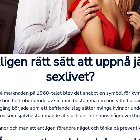
kligen rätt sätt att uppnå 
sexlivet?
t på marknaden på 1960-talet blev det snabbt en symbol för k
e hon helt oberoende av sin man bestämma om hon ville ha barn 
gång började som ett befriande slag sätter många kvinnor und
nns som självbestämmande alls och det inte finns några verkliga
innor och män att äntligen förändra något och tänka på prevent