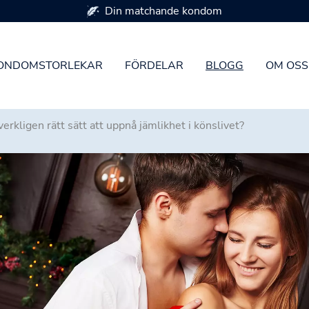
Finns i 7 kondomstorlekar
ONDOMSTORLEKAR
FÖRDELAR
BLOGG
OM OSS
 verkligen rätt sätt att uppnå jämlikhet i könslivet?