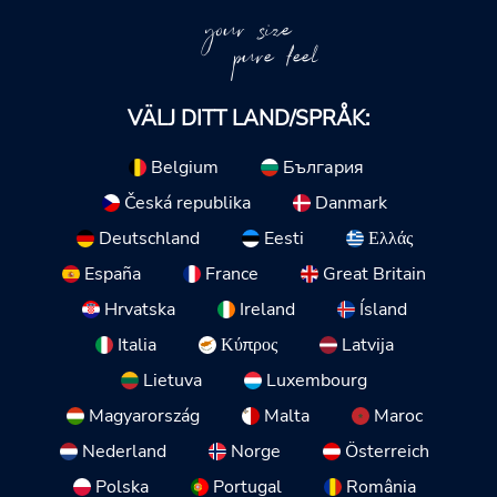
your size
pure feel
VÄLJ DITT LAND/SPRÅK:
Belgium
България
Česká republika
Danmark
Deutschland
Eesti
Ελλάς
España
France
Great Britain
Hrvatska
Ireland
Ísland
Italia
Κύπρος
Latvija
Lietuva
Luxembourg
Magyarország
Malta
Maroc
Nederland
Norge
Österreich
Polska
Portugal
România