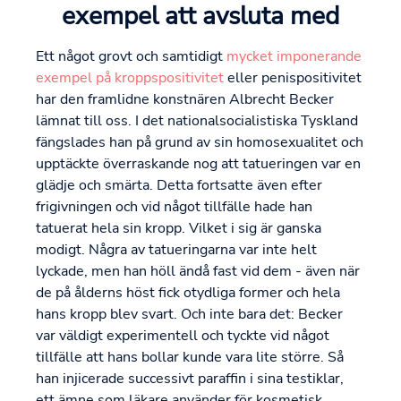
exempel att avsluta med
Ett något grovt och samtidigt
mycket imponerande
exempel på kroppspositivitet
eller penispositivitet
har den framlidne konstnären Albrecht Becker
lämnat till oss. I det nationalsocialistiska Tyskland
fängslades han på grund av sin homosexualitet och
upptäckte överraskande nog att tatueringen var en
glädje och smärta. Detta fortsatte även efter
frigivningen och vid något tillfälle hade han
tatuerat hela sin kropp. Vilket i sig är ganska
modigt. Några av tatueringarna var inte helt
lyckade, men han höll ändå fast vid dem - även när
de på ålderns höst fick otydliga former och hela
hans kropp blev svart. Och inte bara det: Becker
var väldigt experimentell och tyckte vid något
tillfälle att hans bollar kunde vara lite större. Så
han injicerade successivt paraffin i sina testiklar,
ett ämne som läkare använder för kosmetisk