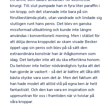
kirurgi. Till slut pumpade han in fyra liter paraffin i
sin kropp, och det stannade inte bara på sin
förutbestämda plats, utan vandrade och lindade sig
slutligen runt hans penis. Det blev en ganska
missformad utbuktning och kunde inte längre
användas i konventionell mening. Men i stället för
att dölja denna kroppsdel av skam visade Becker
öppet upp sin penis och blev på så sätt den
extraordinära konstnär han är ihågkommen som
idag. Det betyder inte att du ska efterlikna honom.
Du behöver inte heller nödvändigtvis tycka att det
han gjorde är vackert - så det är bättre att låta ditt
bästa stycke vara som det är. Men det faktum att
han hade modet att alltid stå på egna ben är helt
fantastiskt. Och den kan vara en inspiration och
uppmuntran för oss i framtiden när vi tvivlar på
våra kroppar.