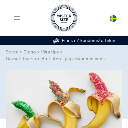
Finns i 7 kondomstorlekar
Skip to main content
Starta
>
Blogg
>
Våra tips
>
Oavsett hur stor eller liten - jag älskar min penis