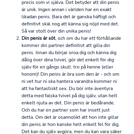
precis som vi själva. Det betyder att din penis
är unik. Ingen annan i världen har en exakt
likadan penis. Bara det är ganska häftigt och
definitivt skäl nog att känna sig nöjd med det.
Så var stolt över din unika penis!
Din penis är söt
, och om du har ett förhållande
kommer din partner definitivt att gilla din
penis. Innan du börjar oroa dig och känna dig
dålig över dina tvivel, gör det enkelt för dig
själv för en gångs skull: tro på henne (eller
honom)! Din penis är bra som den är - och om
ni vet hur ni ska hantera varandra kommer ni
att ha fantastiskt sex. Du bör inte äventyra
detta med falska tvivel på dig själv, utan helt
enkelt njuta av det. Din penis är bedårande.
Och du har en partner som har insett just
detta. Om det är osannolikt att hon inte gillar
din penis är hon kanske helt enkelt fel för dig.
Det kan du själv avgöra, men du kan vara säker