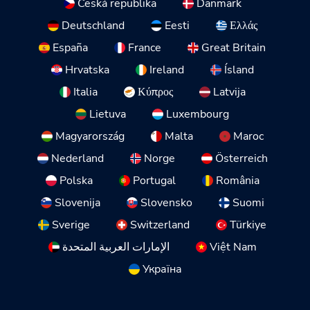
Česká republika
Danmark
Deutschland
Eesti
Ελλάς
España
France
Great Britain
Hrvatska
Ireland
Ísland
Italia
Κύπρος
Latvija
Lietuva
Luxembourg
Magyarország
Malta
Maroc
Nederland
Norge
Österreich
Polska
Portugal
România
Slovenija
Slovensko
Suomi
Sverige
Switzerland
Türkiye
الإمارات العربية المتحدة
Việt Nam
Україна