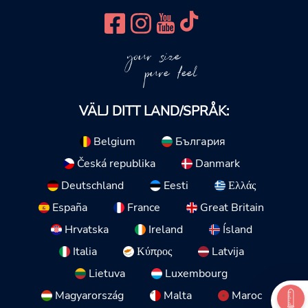
your size
pure feel
VÄLJ DITT LAND/SPRÅK:
Belgium
България
Česká republika
Danmark
Deutschland
Eesti
Ελλάς
España
France
Great Britain
Hrvatska
Ireland
Ísland
Italia
Κύπρος
Latvija
Lietuva
Luxembourg
Magyarország
Malta
Maroc