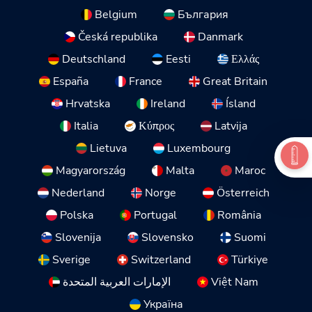
Belgium
България
Česká republika
Danmark
Deutschland
Eesti
Ελλάς
España
France
Great Britain
Hrvatska
Ireland
Ísland
Italia
Κύπρος
Latvija
Lietuva
Luxembourg
Magyarország
Malta
Maroc
Nederland
Norge
Österreich
Polska
Portugal
România
Slovenija
Slovensko
Suomi
Sverige
Switzerland
Türkiye
الإمارات العربية المتحدة
Việt Nam
Україна