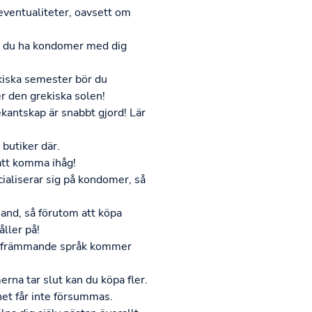
 eventualiteter, oavsett om
bör du ha kondomer med dig
ekiska semester bör du
er den grekiska solen!
ekantskap är snabbt gjord! Lär
butiker där.
 att komma ihåg!
cialiserar sig på kondomer, så
hand, så förutom att köpa
ller på!
 i främmande språk kommer
na tar slut kan du köpa fler.
het får inte försummas.