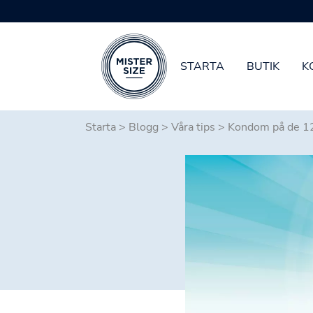
STARTA
BUTIK
K
Skip to main content
Starta
>
Blogg
>
Våra tips
>
Kondom på de 12