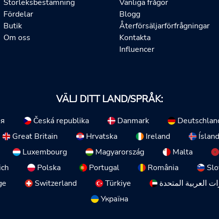
Storleksbestämning
Vanliga frågor
Fördelar
Blogg
Butik
Återförsäljarförfrågningar
Om oss
Kontakta
Influencer
VÄLJ DITT LAND/SPRÅK:
ия
Česká republika
Danmark
Deutschlan
Great Britain
Hrvatska
Ireland
Íslan
Luxembourg
Magyarország
Malta
ich
Polska
Portugal
România
Slo
ge
Switzerland
Türkiye
ات العربية المتحدة
Україна