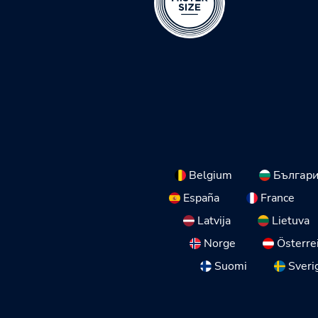
Belgium
Българ
España
France
Latvija
Lietuva
Norge
Österre
Suomi
Sveri