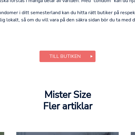
lska förstås i många delar av världen. Med "condom" kan du hjäl
ondomer i ditt semesterland kan du hitta rätt butiker på respe
nglig lokalt, så om du vill vara på den säkra sidan bör du ta med
TILL BUTIKEN
Mister Size
Fler artiklar