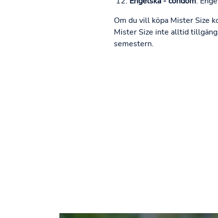
Engelska - condom
: Enge
Om du vill köpa Mister Size k
Mister Size inte alltid tillgä
semestern.