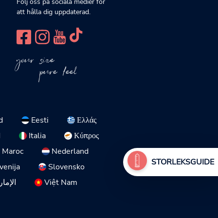
Följ oss på sociala medier för
att hålla dig uppdaterad.
your size
pure feel
d
Eesti
Ελλάς
d
Italia
Κύπρος
Maroc
Nederland
STORLEKSGUIDE
venija
Slovensko
الإمار
Việt Nam