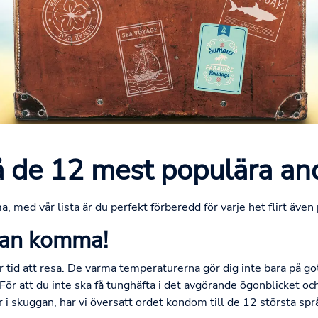
de 12 mest populära an
ed vår lista är du perfekt förberedd för varje het flirt även
kan komma!
 tid att resa. De varma temperaturerna gör dig inte bara på go
å. För att du inte ska få tunghäfta i det avgörande ögonblicket o
 i skuggan, har vi översatt ordet kondom till de 12 största språ