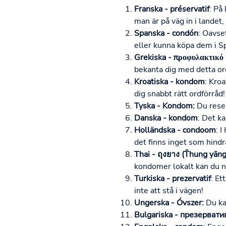
Franska - préservatif
: På
man är på väg in i landet,
Spanska - condón
: Oavse
eller kunna köpa dem i Sp
Grekiska - προφυλακτικό (
bekanta dig med detta ord
Kroatiska - kondom
: Kro
dig snabbt rätt ordförråd!
Tyska - Kondom:
Du reser
Danska - kondom
: Det ka
Holländska - condoom
: 
det finns inget som hind
Thai - ถุงยาง (T̄hung yāng
kondomer lokalt kan du n
Turkiska - prezervatif
: Et
inte att stå i vägen!
Ungerska - Óvszer:
Du kan
Bulgariska - презерватив