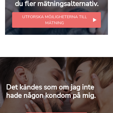
du fler mätningsalternativ.
UTFORSKA MÖJLIGHETERNA TILL
MÄTNING
Det kändes som om jag inte
hade någon kondom på mig.