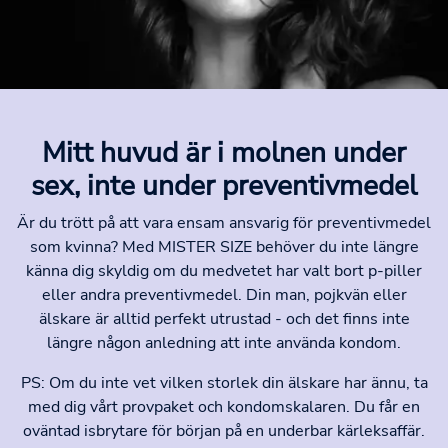
Mitt huvud är i molnen under
sex, inte under preventivmedel
Är du trött på att vara ensam ansvarig för preventivmedel
som kvinna? Med MISTER SIZE behöver du inte längre
känna dig skyldig om du medvetet har valt bort p-piller
eller andra preventivmedel. Din man, pojkvän eller
älskare är alltid perfekt utrustad - och det finns inte
längre någon anledning att inte använda kondom.
PS: Om du inte vet vilken storlek din älskare har ännu, ta
med dig vårt provpaket och kondomskalaren. Du får en
oväntad isbrytare för början på en underbar kärleksaffär.