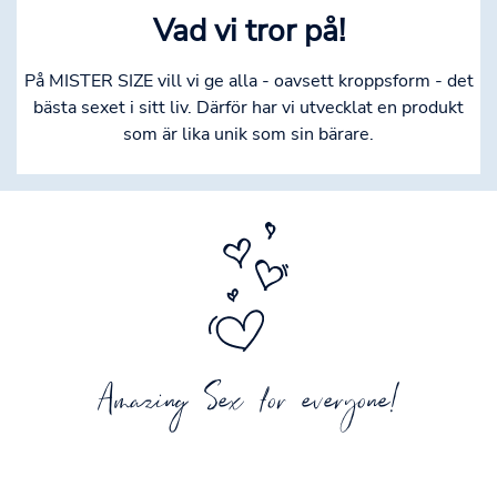
Vad vi tror på!
På MISTER SIZE vill vi ge alla - oavsett kroppsform - det
bästa sexet i sitt liv. Därför har vi utvecklat en produkt
som är lika unik som sin bärare.
Amazing Sex for everyone!