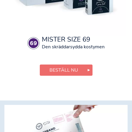
MISTER SIZE 69
Den skräddarsydda kostymen
BESTÄLL NU