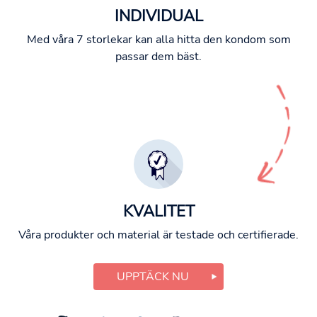
INDIVIDUAL
Med våra 7 storlekar kan alla hitta den kondom som
passar dem bäst.
KVALITET
Våra produkter och material är testade och certifierade.
UPPTÄCK NU