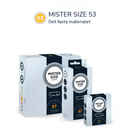
MISTER SIZE 53
Det fasta materialet