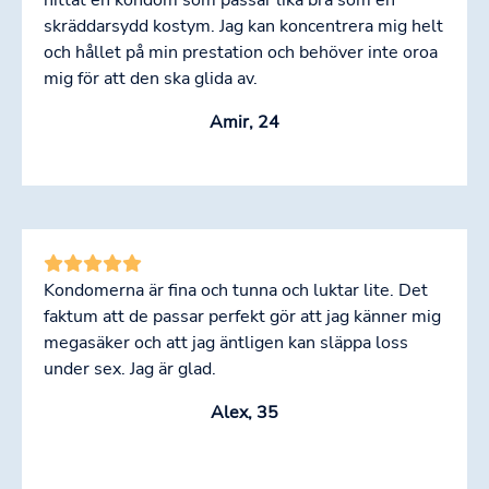
skräddarsydd kostym. Jag kan koncentrera mig helt
och hållet på min prestation och behöver inte oroa
mig för att den ska glida av.
Amir, 24
Kondomerna är fina och tunna och luktar lite. Det
faktum att de passar perfekt gör att jag känner mig
megasäker och att jag äntligen kan släppa loss
under sex. Jag är glad.
Alex, 35