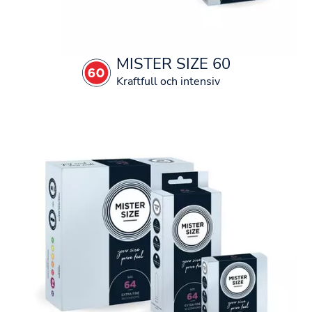
MISTER SIZE 60
Kraftfull och intensiv