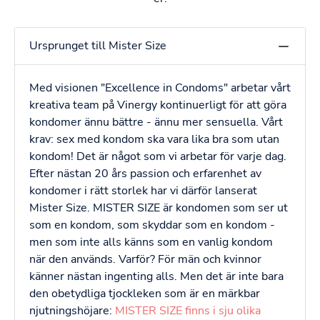
Ursprunget till Mister Size
Med visionen "Excellence in Condoms" arbetar vårt
kreativa team på Vinergy kontinuerligt för att göra
kondomer ännu bättre - ännu mer sensuella. Vårt
krav: sex med kondom ska vara lika bra som utan
kondom! Det är något som vi arbetar för varje dag.
Efter nästan 20 års passion och erfarenhet av
kondomer i rätt storlek har vi därför lanserat
Mister Size. MISTER SIZE är kondomen som ser ut
som en kondom, som skyddar som en kondom -
men som inte alls känns som en vanlig kondom
när den används. Varför? För män och kvinnor
känner nästan ingenting alls. Men det är inte bara
den obetydliga tjockleken som är en märkbar
njutningshöjare:
MISTER SIZE finns i sju olika