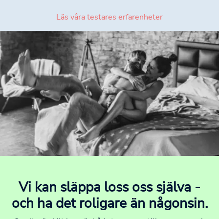
Läs våra testares erfarenheter
Vi kan släppa loss oss själva -
och ha det roligare än någonsin.