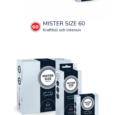
MISTER SIZE 60
Kraftfull och intensiv