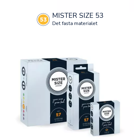
MISTER SIZE 53
Det fasta materialet