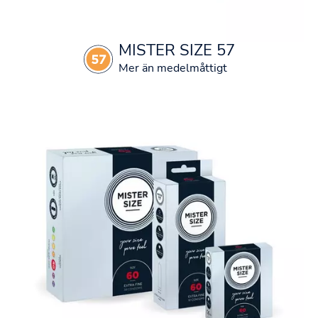
MISTER SIZE 57
Mer än medelmåttigt