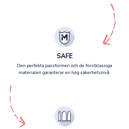
SAFE
Den perfekta passformen och de förstklassiga
materialen garanterar en hög säkerhetsnivå.