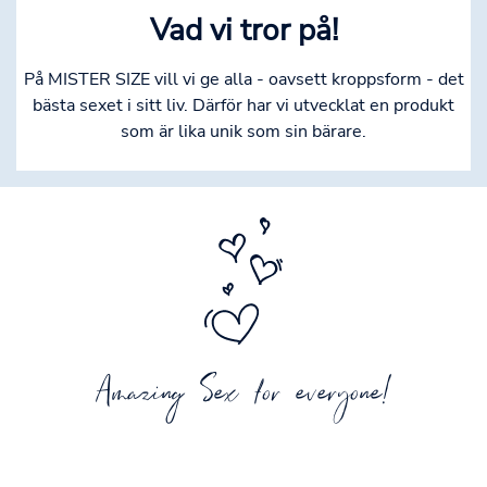
Vad vi tror på!
På MISTER SIZE vill vi ge alla - oavsett kroppsform - det
bästa sexet i sitt liv. Därför har vi utvecklat en produkt
som är lika unik som sin bärare.
Amazing Sex for everyone!