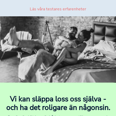
Läs våra testares erfarenheter
Vi kan släppa loss oss själva -
och ha det roligare än någonsin.