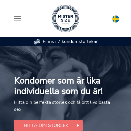
Finns i 7 kondomstorlekar
Skip to main content
Kondomer som är lika
individuella som du är!
Hitta din perfekta storlek och få ditt livs bästa
sex.
HITTA DIN STORLEK