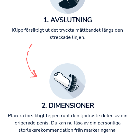
1. AVSLUTNING
Klipp försiktigt ut det tryckta måttbandet längs den
streckade linjen.
2. DIMENSIONER
Placera försiktigt tejpen runt den tjockaste delen av din
erigerade penis. Du kan nu läsa av din personliga
storleksrekommendation från markeringarna.