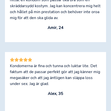
skräddarsydd kostym. Jag kan koncentrera mig helt
och hållet på min prestation och behöver inte oroa
mig för att den ska glida av.
Amir, 24
Kondomerna är fina och tunna och luktar lite. Det
faktum att de passar perfekt gör att jag känner mig
megasäker och att jag äntligen kan släppa loss
under sex. Jag är glad.
Alex, 35